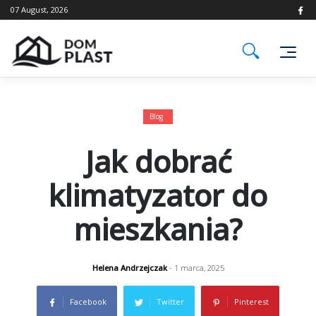
Skip
07 August, 2026
to
content
Blog
Jak dobrać
klimatyzator do
mieszkania?
Helena Andrzejczak
- 1 marca, 2025
Facebook
Twitter
Pinterest