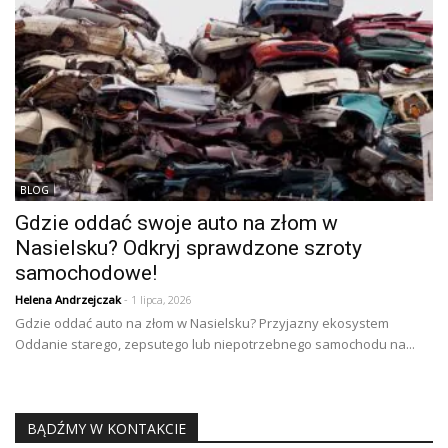
BLOG
Gdzie oddać swoje auto na złom w
Nasielsku? Odkryj sprawdzone szroty
samochodowe!
Helena Andrzejczak
- 1 lipca, 2026
Gdzie oddać auto na złom w Nasielsku? Przyjazny ekosystem
Oddanie starego, zepsutego lub niepotrzebnego samochodu na...
BĄDŹMY W KONTAKCIE