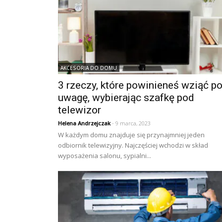
AKCESORIA DO DOMU
3 rzeczy, które powinieneś wziąć p
uwagę, wybierając szafkę pod
telewizor
Helena Andrzejczak
- 9 marca, 2023
W każdym domu znajduje się przynajmniej jeden
odbiornik telewizyjny. Najczęściej wchodzi w skład
wyposażenia salonu, sypialni...