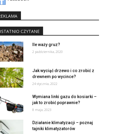
REKLAMA
OSTATNIO CZYTANE
Ile waży gruz?
2 października, 2020
Jak wyciąć drzewo i co zrobić z
drewnem po wycince?
24 stycznia, 2022
Wymiana linki gazu do kosiarki –
jak to zrobić poprawnie?
8 maja, 2023
Działanie klimatyzacji – poznaj
tajniki klimatyzatorów