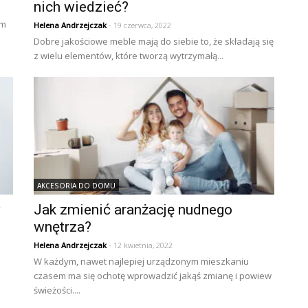
nich wiedzieć?
ym
Helena Andrzejczak
- 19 czerwca, 2022
Dobre jakościowe meble mają do siebie to, że składają się
z wielu elementów, które tworzą wytrzymałą...
AKCESORIA DO DOMU
w
Jak zmienić aranżację nudnego
wnętrza?
Helena Andrzejczak
- 12 kwietnia, 2022
W każdym, nawet najlepiej urządzonym mieszkaniu
czasem ma się ochotę wprowadzić jakąś zmianę i powiew
świeżości....