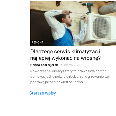
REMONT
Dlaczego serwis klimatyzacji
najlepiej wykonać na wiosnę?
Helena Andrzejczak
- 27 marca, 2022
Nowoczesne klimatyzatory to prawdziwa pomoc
domowa, jeśli chodzi o chłodzenie, ogrzewanie czy
poprawę jakości powietrza. Jednak,...
Nawigacja
Starsze wpisy
po
wpisach