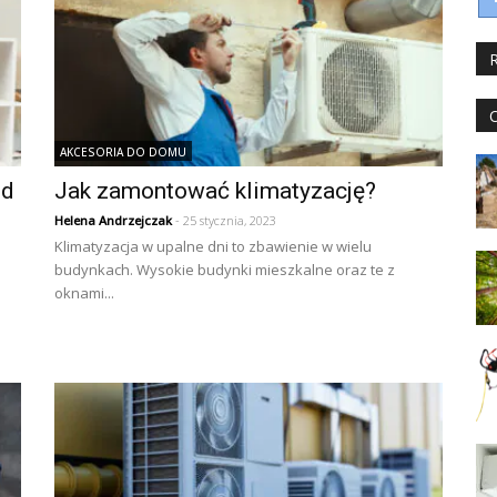
AKCESORIA DO DOMU
od
Jak zamontować klimatyzację?
Helena Andrzejczak
- 25 stycznia, 2023
Klimatyzacja w upalne dni to zbawienie w wielu
budynkach. Wysokie budynki mieszkalne oraz te z
oknami...