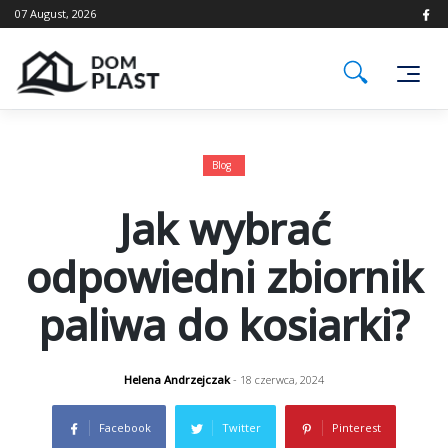
Skip
07 August, 2026
to
content
Blog
Jak wybrać
odpowiedni zbiornik
paliwa do kosiarki?
Helena Andrzejczak
- 18 czerwca, 2024
Facebook
Twitter
Pinterest