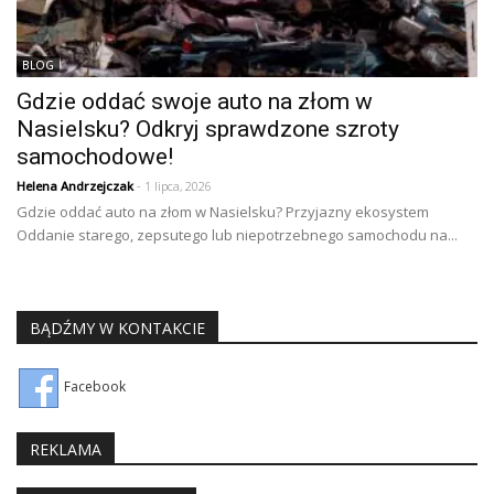
BLOG
Gdzie oddać swoje auto na złom w
Nasielsku? Odkryj sprawdzone szroty
samochodowe!
Helena Andrzejczak
- 1 lipca, 2026
Gdzie oddać auto na złom w Nasielsku? Przyjazny ekosystem
Oddanie starego, zepsutego lub niepotrzebnego samochodu na...
BĄDŹMY W KONTAKCIE
Facebook
REKLAMA