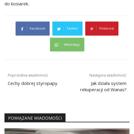
do kosiarek.
Facebook
Twitter
Pinterest
WhatsApp
Nawigacja
Poprzednia wiadomość
Następna wiadomość
wpisu
Cechy dobrej styropapy
Jak działa system
rekuperacji od Wanas?
POWIĄZANE WIADOMOŚCI