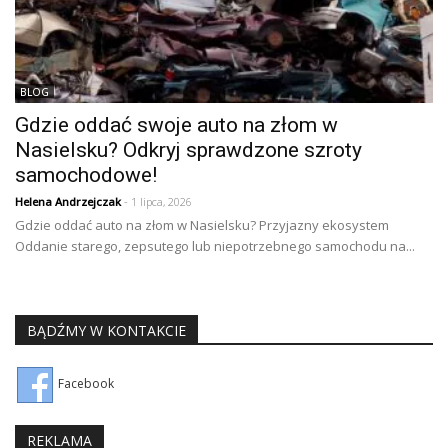
BLOG
Gdzie oddać swoje auto na złom w
Nasielsku? Odkryj sprawdzone szroty
samochodowe!
Helena Andrzejczak
- 1 lipca, 2026
Gdzie oddać auto na złom w Nasielsku? Przyjazny ekosystem
Oddanie starego, zepsutego lub niepotrzebnego samochodu na...
BĄDŹMY W KONTAKCIE
Facebook
REKLAMA