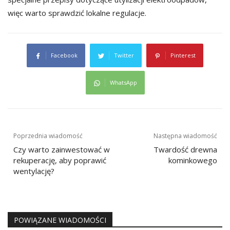
więc warto sprawdzić lokalne regulacje.
Facebook
Twitter
Pinterest
WhatsApp
Nawigacja
Poprzednia wiadomość
Następna wiadomość
wpisu
Czy warto zainwestować w
Twardość drewna
rekuperację, aby poprawić
kominkowego
wentylację?
POWIĄZANE WIADOMOŚCI