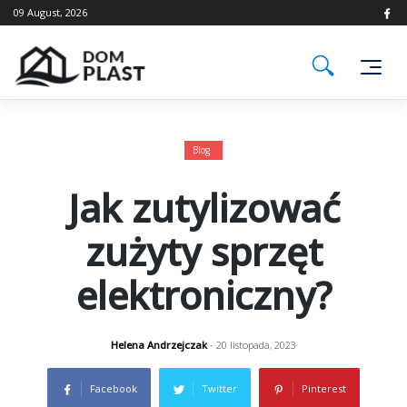
Skip
09 August, 2026
to
content
Blog
Jak zutylizować
zużyty sprzęt
elektroniczny?
Helena Andrzejczak
- 20 listopada, 2023
Facebook
Twitter
Pinterest