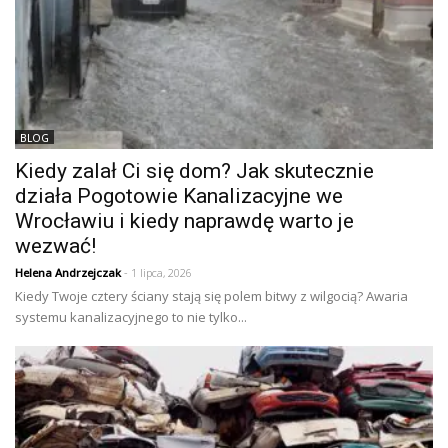
BLOG
Kiedy zalał Ci się dom? Jak skutecznie
działa Pogotowie Kanalizacyjne we
Wrocławiu i kiedy naprawdę warto je
wezwać!
Helena Andrzejczak
- 1 lipca, 2026
Kiedy Twoje cztery ściany stają się polem bitwy z wilgocią? Awaria
systemu kanalizacyjnego to nie tylko...