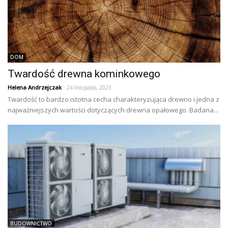
DOM
Twardość drewna kominkowego
Helena Andrzejczak
- 24 listopada, 2023
Twardość to bardzo istotna cecha charakteryzująca drewno i jedna z
najważniejszych wartości dotyczących drewna opałowego. Badana...
BUDOWNICTWO