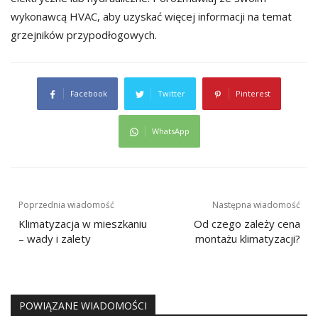
wykonawcą HVAC, aby uzyskać więcej informacji na temat
grzejników przypodłogowych.
Facebook
Twitter
Pinterest
WhatsApp
Nawigacja
Poprzednia wiadomość
Następna wiadomość
wpisu
Klimatyzacja w mieszkaniu
Od czego zależy cena
– wady i zalety
montażu klimatyzacji?
POWIĄZANE WIADOMOŚCI