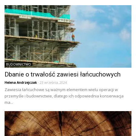
BUDOWNICTWO
Dbanie o trwałość zawiesi łańcuchowych
Helena Andrzejczak
- 23 września, 2024
Zawiesia łańcuchowe są ważnym elementem wielu operacji w
przemyśle i budownictwie, dlatego ich odpowiednia konserwacja
ma...