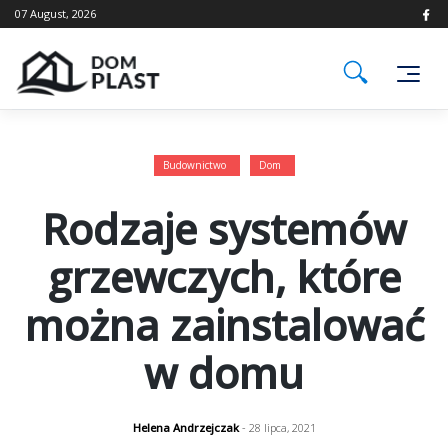
Skip
07 August, 2026
to
content
Budownictwo
Dom
Rodzaje systemów
grzewczych, które
można zainstalować
w domu
Helena Andrzejczak
- 28 lipca, 2021