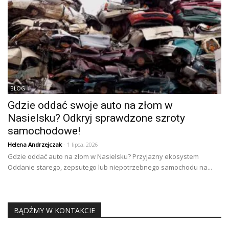
BLOG
Gdzie oddać swoje auto na złom w
Nasielsku? Odkryj sprawdzone szroty
samochodowe!
Helena Andrzejczak
- 1 lipca, 2026
Gdzie oddać auto na złom w Nasielsku? Przyjazny ekosystem
Oddanie starego, zepsutego lub niepotrzebnego samochodu na...
BĄDŹMY W KONTAKCIE