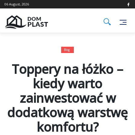
Skip
06 August, 2026
to
content
Blog
Toppery na łóżko –
kiedy warto
zainwestować w
dodatkową warstwę
komfortu?