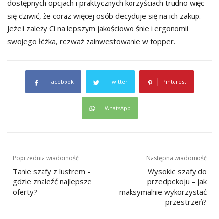
dostępnych opcjach i praktycznych korzyściach trudno więc
się dziwić, że coraz więcej osób decyduje się na ich zakup.
Jeżeli zależy Ci na lepszym jakościowo śnie i ergonomii
swojego łóżka, rozważ zainwestowanie w topper.
Facebook
Twitter
Pinterest
WhatsApp
Nawigacja
Poprzednia wiadomość
Następna wiadomość
wpisu
Tanie szafy z lustrem –
Wysokie szafy do
gdzie znaleźć najlepsze
przedpokoju – jak
oferty?
maksymalnie wykorzystać
przestrzeń?