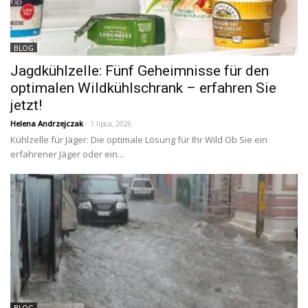
BLOG
Jagdkühlzelle: Fünf Geheimnisse für den
optimalen Wildkühlschrank – erfahren Sie
jetzt!
Helena Andrzejczak
- 1 lipca, 2026
Kühlzelle für Jäger: Die optimale Lösung für Ihr Wild Ob Sie ein
erfahrener Jäger oder ein...
BLOG