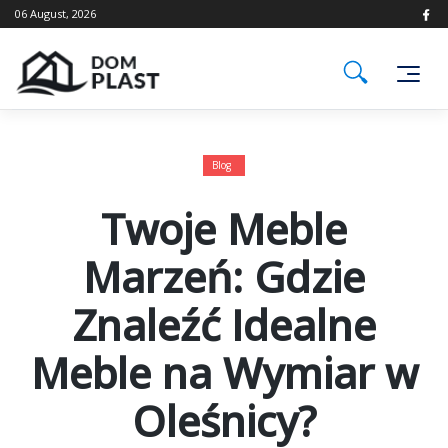
Skip
06 August, 2026
to
content
Blog
Twoje Meble
Marzeń: Gdzie
Znaleźć Idealne
Meble na Wymiar w
Oleśnicy?