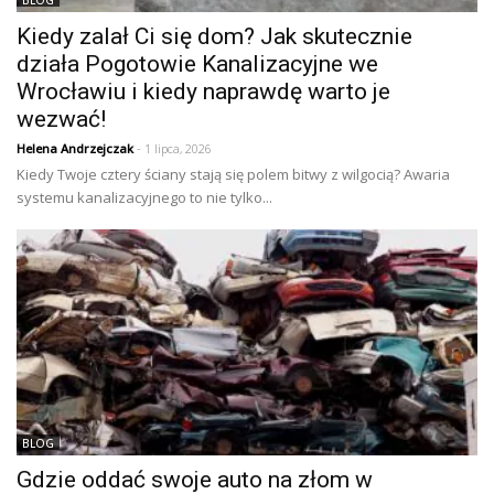
Kiedy zalał Ci się dom? Jak skutecznie
działa Pogotowie Kanalizacyjne we
Wrocławiu i kiedy naprawdę warto je
wezwać!
Helena Andrzejczak
- 1 lipca, 2026
Kiedy Twoje cztery ściany stają się polem bitwy z wilgocią? Awaria
systemu kanalizacyjnego to nie tylko...
BLOG
Gdzie oddać swoje auto na złom w