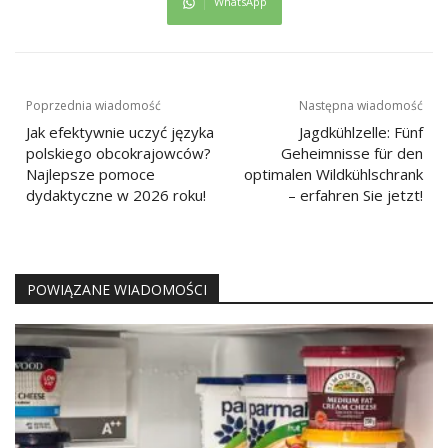
WhatsApp
Nawigacja
Poprzednia wiadomość
Następna wiadomość
wpisu
Jak efektywnie uczyć języka
Jagdkühlzelle: Fünf
polskiego obcokrajowców?
Geheimnisse für den
Najlepsze pomoce
optimalen Wildkühlschrank
dydaktyczne w 2026 roku!
– erfahren Sie jetzt!
POWIĄZANE WIADOMOŚCI