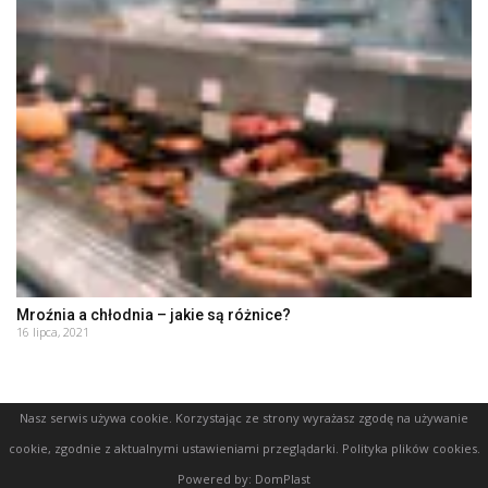
Mroźnia a chłodnia – jakie są różnice?
16 lipca, 2021
Nasz serwis używa cookie. Korzystając ze strony wyrażasz zgodę na używanie
cookie, zgodnie z aktualnymi ustawieniami przeglądarki.
Polityka plików cookies
.
Powered by:
DomPlast