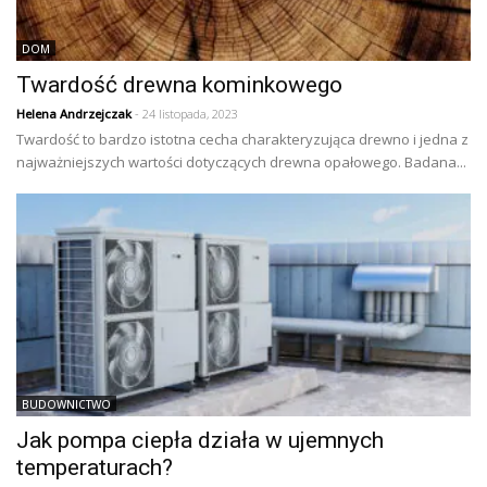
DOM
Twardość drewna kominkowego
Helena Andrzejczak
- 24 listopada, 2023
Twardość to bardzo istotna cecha charakteryzująca drewno i jedna z
najważniejszych wartości dotyczących drewna opałowego. Badana...
BUDOWNICTWO
Jak pompa ciepła działa w ujemnych
temperaturach?