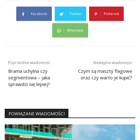
Facebook
Twitter
Pinterest
WhatsApp
Nawigacja
Poprzednia wiadomość
Następna wiadomość
wpisu
Brama uchylna czy
Czym są maszty flagowe
segmentowa – jaka
oraz czy warto je kupić?
sprawdzi się lepiej?
POWIĄZANE WIADOMOŚCI