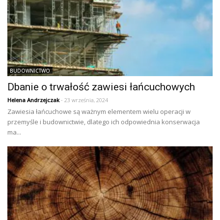
BUDOWNICTWO
Dbanie o trwałość zawiesi łańcuchowych
Helena Andrzejczak
- 23 września, 2024
Zawiesia łańcuchowe są ważnym elementem wielu operacji w
przemyśle i budownictwie, dlatego ich odpowiednia konserwacja
ma...