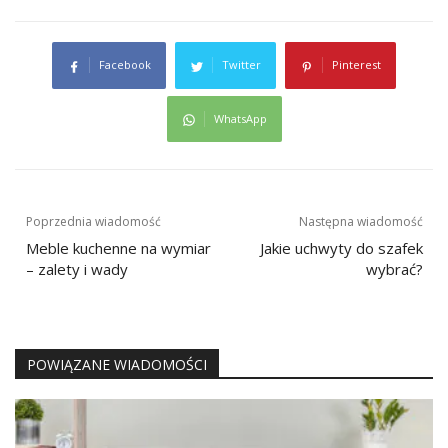
Facebook
Twitter
Pinterest
WhatsApp
Nawigacja
Poprzednia wiadomość
Następna wiadomość
wpisu
Meble kuchenne na wymiar
Jakie uchwyty do szafek
– zalety i wady
wybrać?
POWIĄZANE WIADOMOŚCI