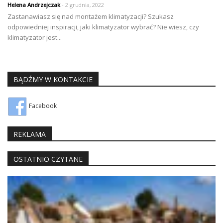
Helena Andrzejczak
- 2 grudnia, 2022
Zastanawiasz się nad montażem klimatyzacji? Szukasz
odpowiedniej inspiracji, jaki klimatyzator wybrać? Nie wiesz, czy
klimatyzator jest...
BĄDŹMY W KONTAKCIE
Facebook
REKLAMA
OSTATNIO CZYTANE