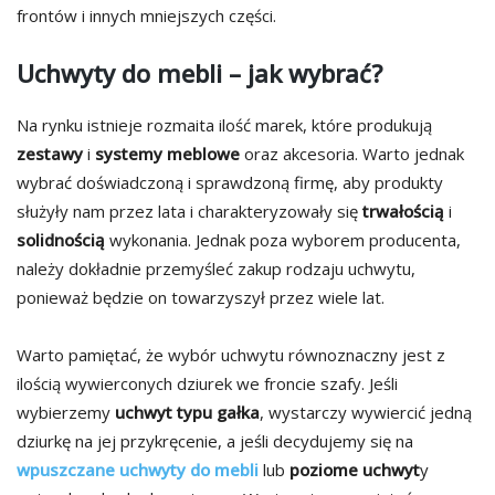
frontów i innych mniejszych części.
Uchwyty do mebli – jak wybrać?
Na rynku istnieje rozmaita ilość marek, które produkują
zestawy
i
systemy
meblowe
oraz akcesoria. Warto jednak
wybrać doświadczoną i sprawdzoną firmę, aby produkty
służyły nam przez lata i charakteryzowały się
trwałością
i
solidnością
wykonania. Jednak poza wyborem producenta,
należy dokładnie przemyśleć zakup rodzaju uchwytu,
ponieważ będzie on towarzyszył przez wiele lat.
Warto pamiętać, że wybór uchwytu równoznaczny jest z
ilością wywierconych dziurek we froncie szafy. Jeśli
wybierzemy
uchwyt
typu
gałka
, wystarczy wywiercić jedną
dziurkę na jej przykręcenie, a jeśli decydujemy się na
wpuszczane uchwyty do mebli
lub
poziome uchwyt
y