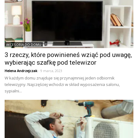
AKCESORIA DO DOMU
3 rzeczy, które powinieneś wziąć pod uwagę,
wybierając szafkę pod telewizor
Helena Andrzejczak
- 9 marca, 2023
W każdym domu znajduje się przynajmniej jeden odbiornik
telewizyjny. Najczęściej wchodzi w skład wyposażenia salonu,
sypialni...