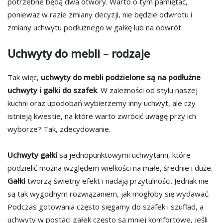
potrzebne będą dwa otwory. Warto o tym pamiętać,
ponieważ w razie zmiany decyzji, nie będzie odwrotu i
zmiany uchwytu podłużnego w gałkę lub na odwrót.
Uchwyty do mebli – rodzaje
Tak więc,
uchwyty
do mebli podzielone są na podłużne
uchwyty i gałki do szafek
. W zależności od stylu naszej
kuchni oraz upodobań wybierzemy inny uchwyt, ale czy
istnieją kwestie, na które warto zwrócić uwagę przy ich
wyborze? Tak, zdecydowanie.
Uchwyty gałki
są jednopunktowymi uchwytami, które
podzielić można względem wielkości na małe, średnie i duże.
Gałki
tworzą świetny efekt i nadają przytulności. Jednak nie
są tak wygodnym rozwiązaniem, jak mogłoby się wydawać.
Podczas gotowania często sięgamy do szafek i szuflad, a
uchwyty w postaci gałek często są mniej komfortowe, jeśli