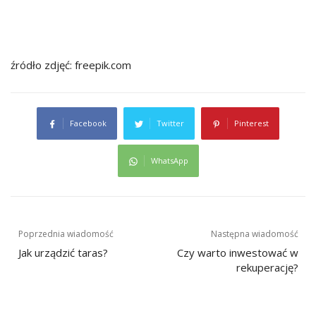
źródło zdjęć: freepik.com
Facebook
Twitter
Pinterest
WhatsApp
Nawigacja
Poprzednia wiadomość
Następna wiadomość
wpisu
Jak urządzić taras?
Czy warto inwestować w
rekuperację?