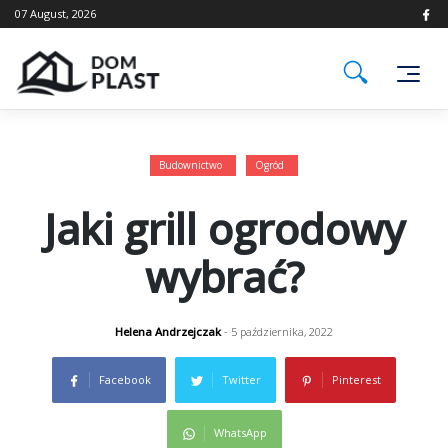
Skip
07 August, 2026
to
content
Budownictwo
Ogród
Jaki grill ogrodowy
wybrać?
Helena Andrzejczak
- 5 października, 2022
Facebook
Twitter
Pinterest
WhatsApp