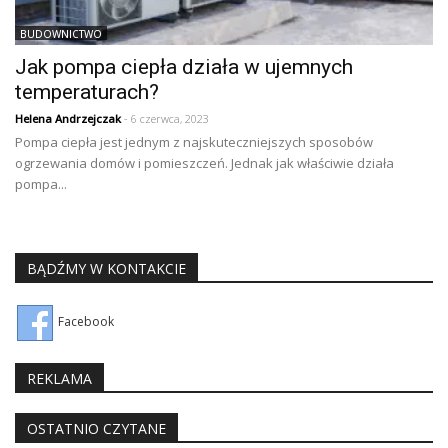
BUDOWNICTWO
Jak pompa ciepła działa w ujemnych
temperaturach?
Helena Andrzejczak
- 6 czerwca, 2023
Pompa ciepła jest jednym z najskuteczniejszych sposobów
ogrzewania domów i pomieszczeń. Jednak jak właściwie działa
pompa...
BĄDŹMY W KONTAKCIE
Facebook
REKLAMA
OSTATNIO CZYTANE