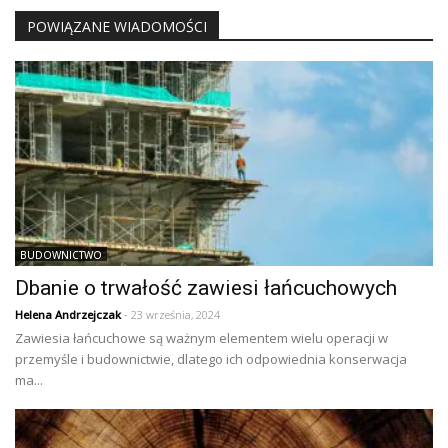
POWIĄZANE WIADOMOŚCI
BUDOWNICTWO
Dbanie o trwałość zawiesi łańcuchowych
Helena Andrzejczak
- 23 września, 2024
Zawiesia łańcuchowe są ważnym elementem wielu operacji w
przemyśle i budownictwie, dlatego ich odpowiednia konserwacja
ma...