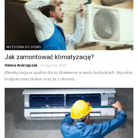
AKCESORIA DO DOMU
Jak zamontować klimatyzację?
Helena Andrzejczak
- 25 stycznia, 2023
Klimatyzacja w upalne dni to zbawienie w wielu budynkach. Wysokie
budynki mieszkalne oraz te z oknami...