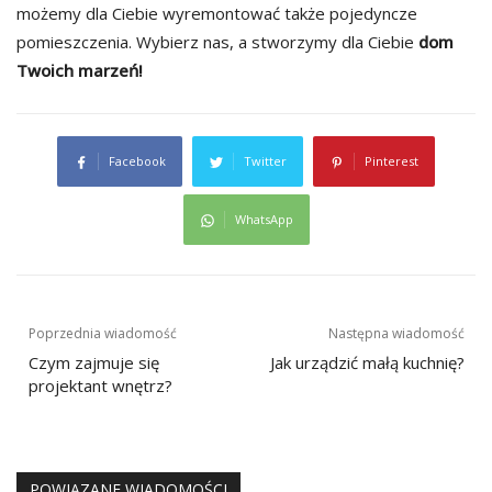
możemy dla Ciebie wyremontować także pojedyncze
pomieszczenia. Wybierz nas, a stworzymy dla Ciebie
dom
Twoich marzeń!
Facebook
Twitter
Pinterest
WhatsApp
Nawigacja
Poprzednia wiadomość
Następna wiadomość
wpisu
Czym zajmuje się
Jak urządzić małą kuchnię?
projektant wnętrz?
POWIĄZANE WIADOMOŚCI