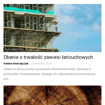
BUDOWNICTWO
Dbanie o trwałość zawiesi łańcuchowych
Helena Andrzejczak
- 23 września, 2024
Zawiesia łańcuchowe są ważnym elementem wielu operacji w
przemyśle i budownictwie, dlatego ich odpowiednia konserwacja
ma...