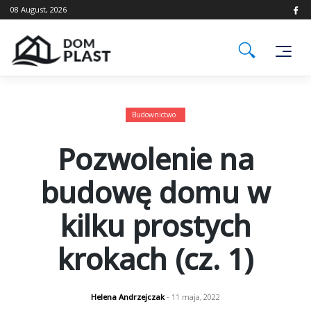
Skip
08 August, 2026
to
content
Budownictwo
Pozwolenie na
budowę domu w
kilku prostych
krokach (cz. 1)
Helena Andrzejczak
- 11 maja, 2022