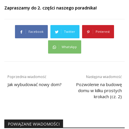
Zapraszamy do 2. części naszego poradnika!
Facebook
Twitter
Pinterest
WhatsApp
Nawigacja
Poprzednia wiadomość
Następna wiadomość
wpisu
Jak wybudować nowy dom?
Pozwolenie na budowę
domu w kilku prostych
krokach (cz. 2)
POWIĄZANE WIADOMOŚCI