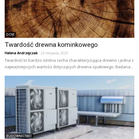
DOM
Twardość drewna kominkowego
Helena Andrzejczak
- 24 listopada, 2023
Twardość to bardzo istotna cecha charakteryzująca drewno i jedna z
najważniejszych wartości dotyczących drewna opałowego. Badana...
BUDOWNICTWO