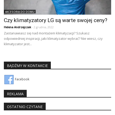
AKCESORIA DO DOMU
Czy klimatyzatory LG są warte swojej ceny?
Helena Andrzejczak
- 2 grudnia, 2022
Zastanawiasz się nad montażem klimatyzacji? Szukasz
odpowiedniej inspiracji, jaki klimatyzator wybrać? Nie wiesz, czy
klimatyzator jest...
BĄDŹMY W KONTAKCIE
Facebook
REKLAMA
OSTATNIO CZYTANE