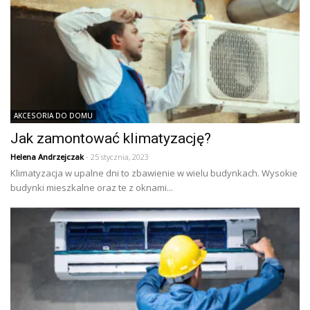
AKCESORIA DO DOMU
Jak zamontować klimatyzację?
Helena Andrzejczak
- 25 stycznia, 2023
Klimatyzacja w upalne dni to zbawienie w wielu budynkach. Wysokie
budynki mieszkalne oraz te z oknami...