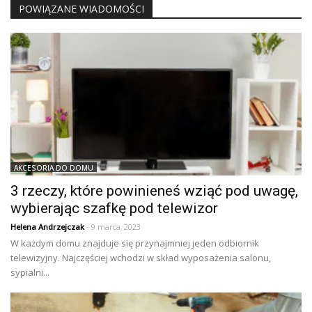
POWIĄZANE WIADOMOŚCI
AKCESORIA DO DOMU
3 rzeczy, które powinieneś wziąć pod uwagę,
wybierając szafkę pod telewizor
Helena Andrzejczak
- 9 marca, 2023
W każdym domu znajduje się przynajmniej jeden odbiornik
telewizyjny. Najczęściej wchodzi w skład wyposażenia salonu,
sypialni...