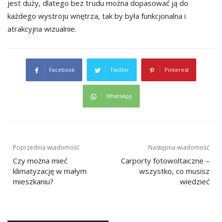
jest duży, dlatego bez trudu można dopasować ją do
każdego wystroju wnętrza, tak by była funkcjonalna i
atrakcyjna wizualnie.
Facebook
Twitter
Pinterest
WhatsApp
Nawigacja
Poprzednia wiadomość
Następna wiadomość
wpisu
Czy można mieć
Carporty fotowoltaiczne –
klimatyzację w małym
wszystko, co musisz
mieszkaniu?
wiedzieć