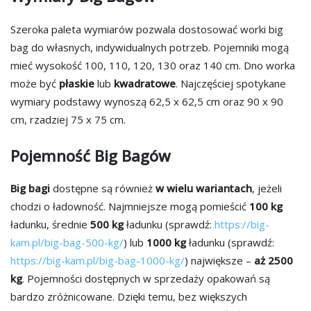
Szeroka paleta wymiarów pozwala dostosować worki big
bag do własnych, indywidualnych potrzeb. Pojemniki mogą
mieć wysokość 100, 110, 120, 130 oraz 140 cm. Dno worka
może być
płaskie
lub
kwadratowe
. Najczęściej spotykane
wymiary podstawy wynoszą 62,5 x 62,5 cm oraz 90 x 90
cm, rzadziej 75 x 75 cm.
Pojemność Big Bagów
Big bagi
dostępne są również
w wielu wariantach
, jeżeli
chodzi o ładowność. Najmniejsze mogą pomieścić
100 kg
ładunku, średnie
500 kg
ładunku (sprawdź:
https://big-
kam.pl/big-bag-500-kg/
) lub
1000 kg
ładunku (sprawdź:
https://big-kam.pl/big-bag-1000-kg/
) największe –
aż 2500
kg
. Pojemności dostępnych w sprzedaży opakowań są
bardzo zróżnicowane. Dzięki temu, bez większych