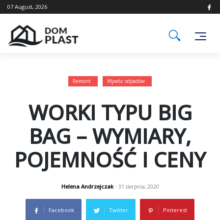
Skip
07 August, 2026
to
content
Remont
Wywóz odpadów
WORKI TYPU BIG
BAG – WYMIARY,
POJEMNOŚĆ I CENY
Helena Andrzejczak
- 31 sierpnia, 2020
Facebook
Twitter
Pinterest