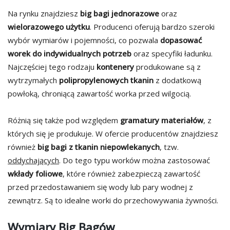
Na rynku znajdziesz
big bagi jednorazowe
oraz
wielorazowego użytku
. Producenci oferują bardzo szeroki
wybór wymiarów i pojemności, co pozwala
dopasować
worek do indywidualnych potrzeb
oraz specyfiki ładunku.
Najczęściej tego rodzaju
kontenery
produkowane są z
wytrzymałych
polipropylenowych tkanin
z dodatkową
powłoką, chroniącą zawartość worka przed wilgocią.
Różnią się także pod względem
gramatury materiałów
, z
których się je produkuje. W ofercie producentów znajdziesz
również
big bagi z tkanin niepowlekanych
, tzw.
oddychających
. Do tego typu worków można zastosować
wkłady foliowe
, które również zabezpieczą zawartość
przed przedostawaniem się wody lub pary wodnej z
zewnątrz. Są to idealne worki do przechowywania żywności.
Wymiary Big Bagów