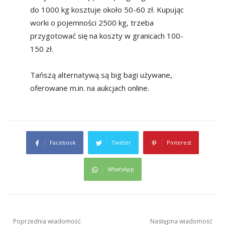
do 1000 kg kosztuje około 50-60 zł. Kupując
worki o pojemności 2500 kg, trzeba
przygotować się na koszty w granicach 100-
150 zł.
Tańszą alternatywą są big bagi używane,
oferowane m.in. na aukcjach online.
Facebook
Twitter
Pinterest
WhatsApp
Nawigacja
Poprzednia wiadomość
Następna wiadomość